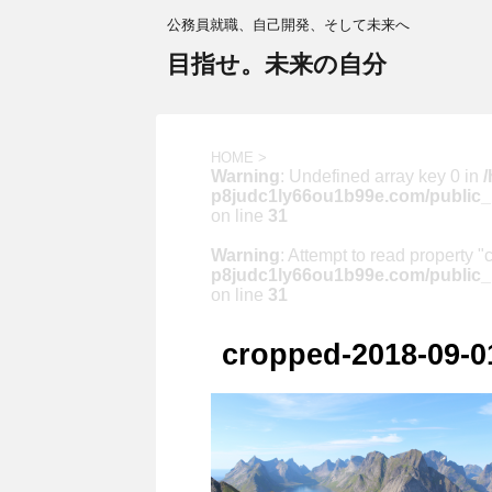
公務員就職、自己開発、そして未来へ
目指せ。未来の自分
HOME
>
Warning
: Undefined array key 0 in
p8judc1ly66ou1b99e.com/public_h
on line
31
Warning
: Attempt to read property "
p8judc1ly66ou1b99e.com/public_h
on line
31
cropped-2018-09-0