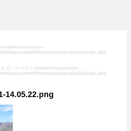
/home/kounarou/xn--
tml/wp-content/themes/stingerplus2/single.php
cat_ID" on null in
/home/kounarou/xn--
tml/wp-content/themes/stingerplus2/single.php
1-14.05.22.png